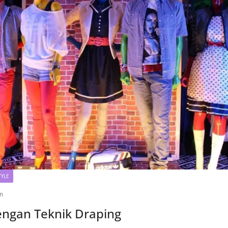
TYLE
n
engan Teknik Draping