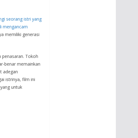
i seorang istri yang
kali mengancam
a memiliki generasi
an penasaran. Tokoh
nar-benar memainkan
at adegan
istrinya, film ini
ayang untuk