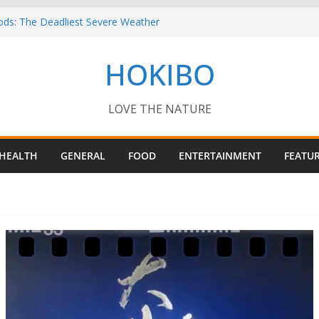
ods: The Deadliest Severe Weather
 Keep Me Up at Night: Climate Change, AI
HOKIBO
st in Technology
? – Interesting Capybara Facts For Kids!
TORY FOODS
or your Guinea Pig Pet for Beginners!
LOVE THE NATURE
HEALTH
GENERAL
FOOD
ENTERTAINMENT
FEATU