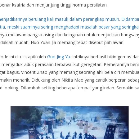
benar ksatria dan menjunjung tinggi norma persilatan.
enjadikannya berulang kali masuk dalam perangkap musuh. Didamping
setia, meski suaminya sering menghadapi masalah besar yang sering
ya melawan bangsa asing dan keinginan untuk menjadikan bangsany
idaklah mudah. Huo Yuan Jia memang tepat disebut pahlawan.
de ini ditulis apik oleh
Guo Jing Yu
. Intriknya berhasil bikin gemas d
il mengaduk-aduk perasaan terbawa ikut geregetan. Pemerannya be
gat bagus. Vincent Zhao yang memang seorang ahli bela diri membu
akin menarik. Didukung oleh Nikita Mao yang cantik berperan sebagai 
 looking. Ditambah setting beberapa tempat yang indah. Semakin s