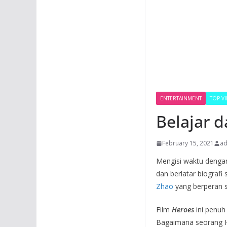
ENTERTAINMENT
TOP V
Belajar d
February 15, 2021
a
Mengisi waktu dengan 
dan berlatar biografi 
Zhao
yang berperan se
Film
Heroes
ini penuh 
Bagaimana seorang Hu